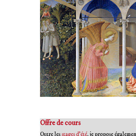
Offre de cours
Outre les
stages d’été
, je propose égalemen