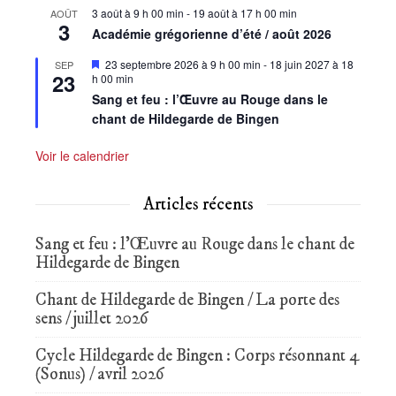
3 août à 9 h 00 min
-
19 août à 17 h 00 min
AOÛT
3
Académie grégorienne d’été / août 2026
Mis
23 septembre 2026 à 9 h 00 min
-
18 juin 2027 à 18
SEP
23
en
h 00 min
avant
Sang et feu : l’Œuvre au Rouge dans le
chant de Hildegarde de Bingen
Voir le calendrier
Articles récents
Sang et feu : l’Œuvre au Rouge dans le chant de
Hildegarde de Bingen
Chant de Hildegarde de Bingen / La porte des
sens / juillet 2026
Cycle Hildegarde de Bingen : Corps résonnant 4
(Sonus) / avril 2026