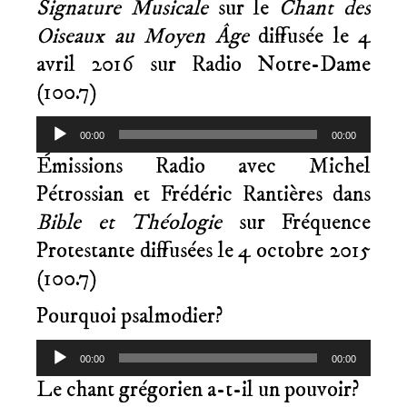
Signature Musicale
sur le
Chant des
Oiseaux
au Moyen Âge
diffusée le 4
avril 2016 sur Radio Notre-Dame
(100.7)
Lecteur
00:00
00:00
audio
Émissions Radio avec Michel
Pétrossian et Frédéric Rantières dans
Bible et Théologie
sur Fréquence
Protestante diffusées le 4 octobre 2015
(100.7)
Pourquoi psalmodier?
Lecteur
00:00
00:00
audio
Le chant grégorien a-t-il un pouvoir?