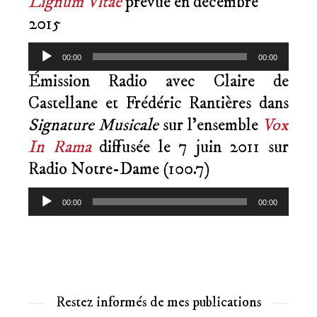
Lignum Vitae
prévue en décembre
2015
Lecteur
00:00
00:00
audio
Émission Radio avec Claire de
Castellane et Frédéric Rantières dans
Signature Musicale
sur l’ensemble
Vox
In Rama
diffusée le 7 juin 2011 sur
Radio Notre-Dame (100.7)
Lecteur
00:00
00:00
audio
Restez informés de mes publications