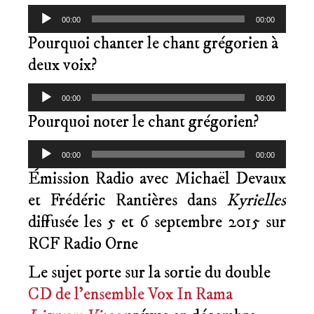
Lecteur
00:00
00:00
audio
Pourquoi chanter le chant grégorien à
deux voix?
Lecteur
00:00
00:00
audio
Pourquoi noter le chant grégorien?
Lecteur
00:00
00:00
audio
Émission Radio avec Michaël Devaux
et Frédéric Rantières dans
Kyrielles
diffusée les 5 et 6 septembre 2015 sur
RCF Radio Orne
Le sujet porte sur la sortie du double
CD de l’ensemble Vox In Rama