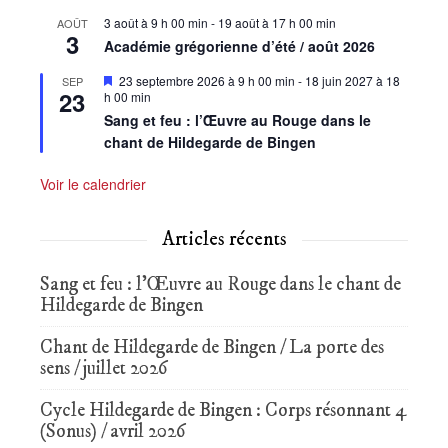
3 août à 9 h 00 min
-
19 août à 17 h 00 min
AOÛT
3
Académie grégorienne d’été / août 2026
Mis
23 septembre 2026 à 9 h 00 min
-
18 juin 2027 à 18
SEP
23
en
h 00 min
avant
Sang et feu : l’Œuvre au Rouge dans le
chant de Hildegarde de Bingen
Voir le calendrier
Articles récents
Sang et feu : l’Œuvre au Rouge dans le chant de
Hildegarde de Bingen
Chant de Hildegarde de Bingen / La porte des
sens / juillet 2026
Cycle Hildegarde de Bingen : Corps résonnant 4
(Sonus) / avril 2026