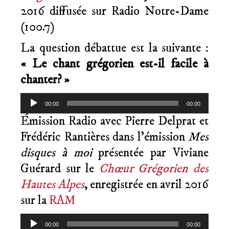
2016 diffusée sur Radio Notre-Dame
(100.7)
La question débattue est la suivante :
« Le chant grégorien est-il facile à
chanter? »
Lecteur
00:00
00:00
audio
Émission Radio avec Pierre Delprat et
Frédéric Rantières dans l’émission
Mes
disques à moi
présentée par Viviane
Guérard sur le
Chœur Grégorien des
Hautes Alpes
, enregistrée en avril 2016
sur la
RAM
Lecteur
00:00
00:00