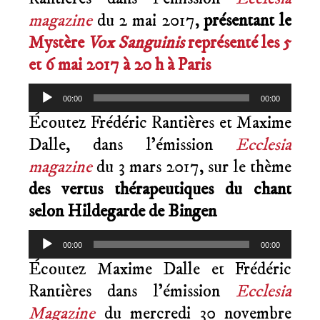
magazine
du 2 mai 2017,
présentant le
Mystère
Vox Sanguinis
représenté les 5
et 6 mai 2017 à 20 h à Paris
Lecteur
00:00
00:00
audio
Écoutez Frédéric Rantières et Maxime
Dalle, dans l’émission
Ecclesia
magazine
du 3 mars 2017, sur le thème
des vertus thérapeutiques du chant
selon Hildegarde de Bingen
Lecteur
00:00
00:00
audio
Écoutez Maxime Dalle et Frédéric
Rantières dans l’émission
Ecclesia
Magazine
du mercredi 30 novembre