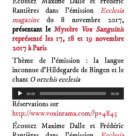
Écoutez Maxime Dalle et Frédéric
Rantières dans l’émission
Ecclesia
magazine
du 8 novembre 2017,
présentant le
Mystère
Vox Sanguinis
représenté les 17, 18 et 19 novembre
2017 à Paris
Thème de l’émission : la langue
inconnue d’Hildegarde de Bingen et le
chant
O orzchis ecclesia
Lecteur
00:00
00:00
audio
Réservations sur
http://www.voxinrama.com/?p=4843
Écoutez Maxime Dalle et Frédéric
Rantières dans l’émission
Ecclesia