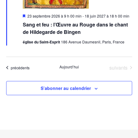
Mis
23 septembre 2026 à 9 h 00 min
-
18 juin 2027 à 18 h 00 min
en
Sang et feu : l’Œuvre au Rouge dans le chant
avant
de Hildegarde de Bingen
église du Saint-Esprit
186 Avenue Daumesnil, Paris, France
Évènements
Aujourd’hui
suivants
Évènements
précédents
S’abonner au calendrier