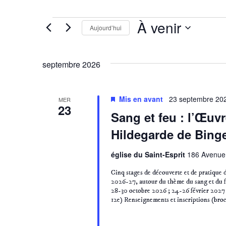
Évènements
À venir
Aujourd’hui
Sélectionnez
une
septembre 2026
date.
Mis en avant
23 septembre 202
MER
23
Sang et feu : l’Œuv
Hildegarde de Bing
église du Saint-Esprit
186 Avenue 
Cinq stages de découverte et de pratique 
2026-27, autour du thème du sang et du fe
28-30 octobre 2026 ; 24-26 février 2027 ;
12e) Renseignements et inscriptions (bro