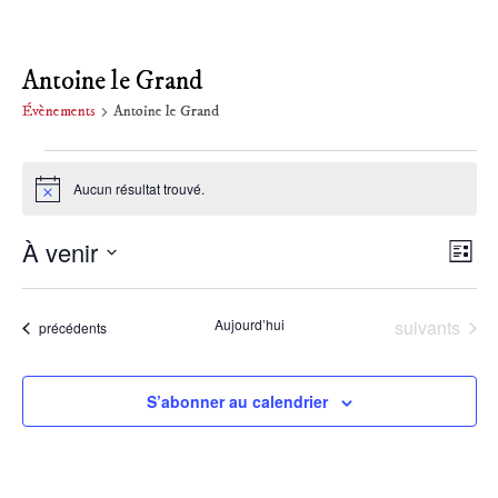
Antoine le Grand
Évènements
Antoine le Grand
Évènements
Aucun résultat trouvé.
Notice
À venir
Nav
Na
Liste
Sélectionnez
de
par
une
Évènements
Aujourd’hui
suivants
Évènements
précédents
date.
vu
con
Év
S’abonner au calendrier