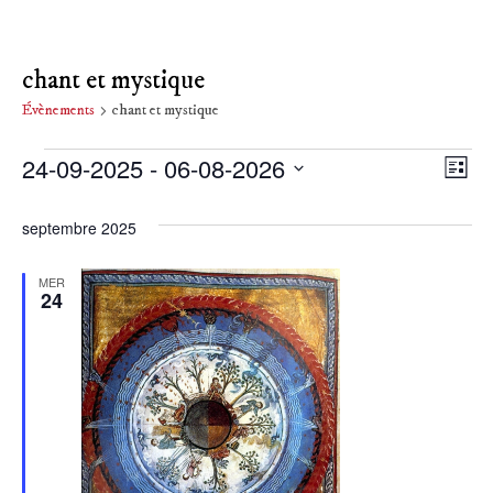
chant et mystique
Évènements
chant et mystique
Évènements
24-09-2025
 - 
06-08-2026
Nav
Na
Liste
Sélectionnez
de
par
une
septembre 2025
date.
vu
con
MER
Év
24