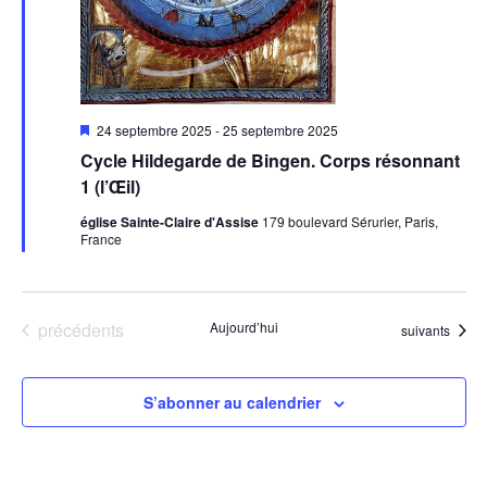
Mis
24 septembre 2025
-
25 septembre 2025
en
Cycle Hildegarde de Bingen. Corps résonnant
avant
1 (l’Œil)
église Sainte-Claire d'Assise
179 boulevard Sérurier, Paris,
France
Évènements
précédents
Aujourd’hui
Évènements
suivants
S’abonner au calendrier