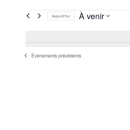
Évènements
À venir
Aujourd’hui
Sélectionnez
une
date.
Évènements
précédents