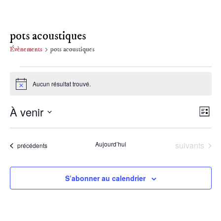
pots acoustiques
Évènements
pots acoustiques
Évènements
Aucun résultat trouvé.
Notice
À venir
Nav
Na
Liste
Sélectionnez
de
par
une
Évènements
Aujourd’hui
suivants
Évènements
précédents
date.
vu
con
Év
S’abonner au calendrier