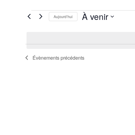
Évènements
À venir
Aujourd’hui
Sélectionnez
une
date.
Évènements
précédents