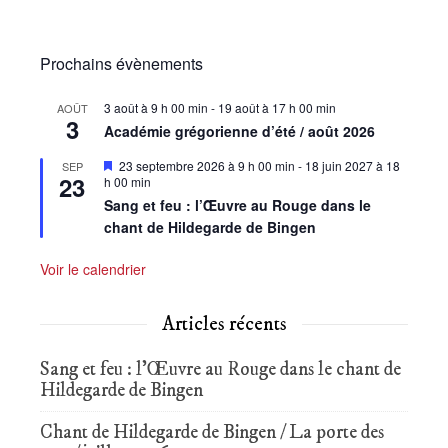
Prochains évènements
3 août à 9 h 00 min
-
19 août à 17 h 00 min
AOÛT
3
Académie grégorienne d’été / août 2026
Mis
23 septembre 2026 à 9 h 00 min
-
18 juin 2027 à 18
SEP
23
en
h 00 min
avant
Sang et feu : l’Œuvre au Rouge dans le
chant de Hildegarde de Bingen
Voir le calendrier
Articles récents
Sang et feu : l’Œuvre au Rouge dans le chant de
Hildegarde de Bingen
Chant de Hildegarde de Bingen / La porte des