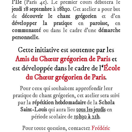
l’Île
(Paris 4e). Le premier cours débutera le
jeudi 18 septembre
à
18h30
. Cet atelier a pour but
de
découvrir le chant grégorien
et d’en
développer la pratique
en
paroisse,
en
communauté
ou dans le cadre d’une
démarche
personnelle
.
Cette initiative est soutenue par les
Amis du Chœur grégorien de Paris
et
est développée dans le cadre de l
‘
École
du Chœur grégorien de Paris
.
Pour ceux qui souhaitent approfondir leur
pratique du chant grégorien, cet atelier sera suivi
par la
répétition hebdomadaire
de la
Schola
Saint-Louis
qui aura lieu
tous les jeudis
en
période scolaire de
19h30 à 21h
.
Pour toute question, contactez
Frédéric