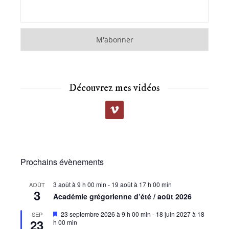
Découvrez mes vidéos
Prochains évènements
3 août à 9 h 00 min
-
19 août à 17 h 00 min
AOÛT
3
Académie grégorienne d’été / août 2026
Mis
23 septembre 2026 à 9 h 00 min
-
18 juin 2027 à 18
SEP
23
en
h 00 min