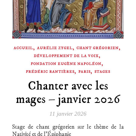
,
,
,
ACCUEIL
AURÉLIE ZYGEL
CHANT GRÉGORIEN
,
DÉVELOPPEMENT DE LA VOIX
,
FONDATION EUGÈNE NAPOLÉON
,
,
FRÉDÉRIC RANTIÈRES
PARIS
STAGES
Chanter avec les
mages – janvier 2026
11 janvier 2026
Stage de chant grégorien sur le thème de la
Nativité et de l’Épiphanie