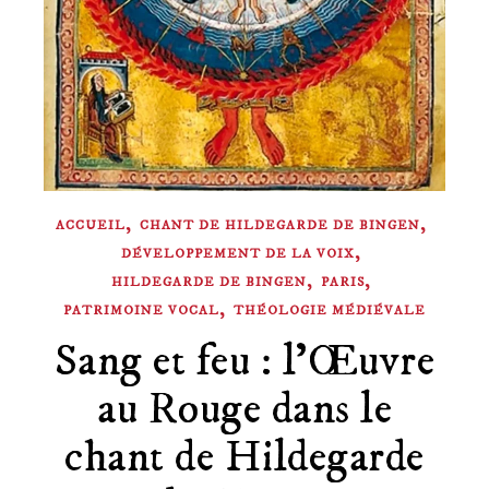
,
,
ACCUEIL
CHANT DE HILDEGARDE DE BINGEN
,
DÉVELOPPEMENT DE LA VOIX
,
,
HILDEGARDE DE BINGEN
PARIS
,
PATRIMOINE VOCAL
THÉOLOGIE MÉDIÉVALE
Sang et feu : l’Œuvre
au Rouge dans le
chant de Hildegarde