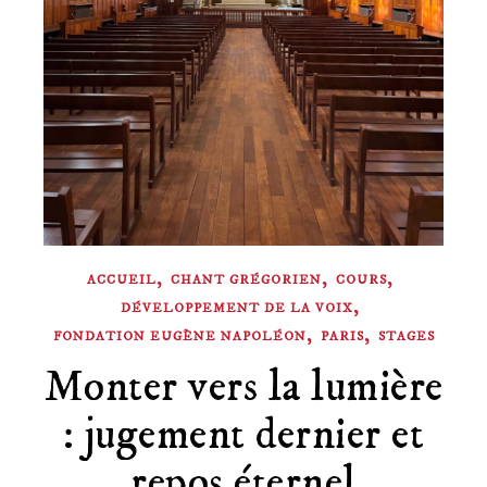
,
,
,
ACCUEIL
CHANT GRÉGORIEN
COURS
,
DÉVELOPPEMENT DE LA VOIX
,
,
FONDATION EUGÈNE NAPOLÉON
PARIS
STAGES
Monter vers la lumière
: jugement dernier et
repos éternel