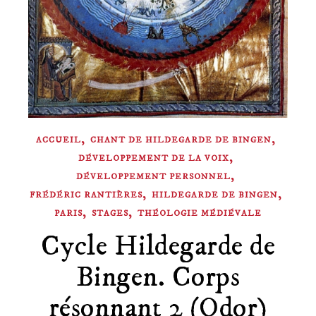
,
,
ACCUEIL
CHANT DE HILDEGARDE DE BINGEN
,
DÉVELOPPEMENT DE LA VOIX
,
DÉVELOPPEMENT PERSONNEL
,
,
FRÉDÉRIC RANTIÈRES
HILDEGARDE DE BINGEN
,
,
PARIS
STAGES
THÉOLOGIE MÉDIÉVALE
Cycle Hildegarde de
Bingen. Corps
résonnant 2 (Odor)