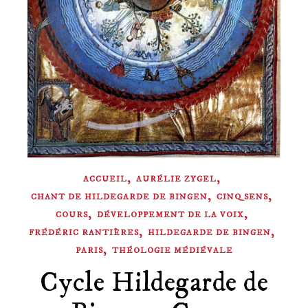
,
,
ACCUEIL
AURÉLIE ZYGEL
,
,
CHANT DE HILDEGARDE DE BINGEN
CINQ SENS
,
,
COURS
DÉVELOPPEMENT DE LA VOIX
,
,
FRÉDÉRIC RANTIÈRES
HILDEGARDE DE BINGEN
,
PARIS
THÉOLOGIE MÉDIÉVALE
Cycle Hildegarde de