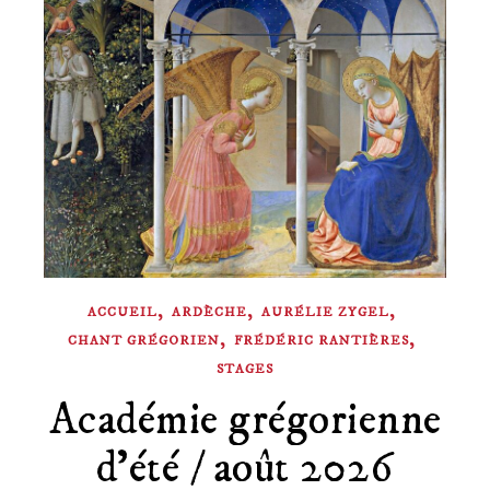
,
,
,
ACCUEIL
ARDÈCHE
AURÉLIE ZYGEL
,
,
CHANT GRÉGORIEN
FRÉDÉRIC RANTIÈRES
STAGES
Académie grégorienne
d’été / août 2026