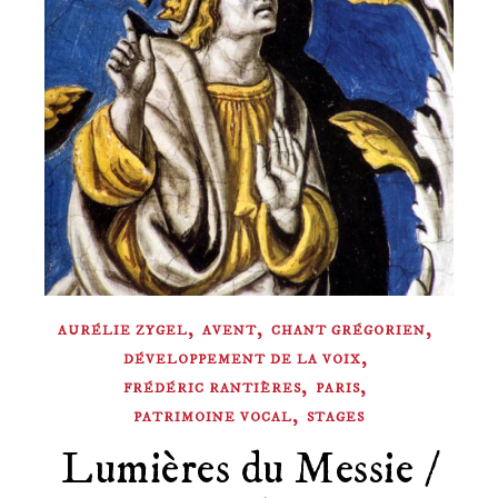
,
,
,
AURÉLIE ZYGEL
AVENT
CHANT GRÉGORIEN
,
DÉVELOPPEMENT DE LA VOIX
,
,
FRÉDÉRIC RANTIÈRES
PARIS
,
PATRIMOINE VOCAL
STAGES
Lumières du Messie /