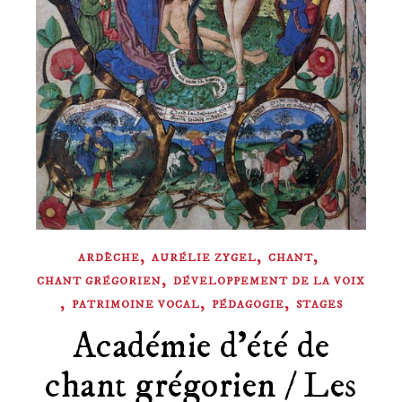
,
,
,
ARDÈCHE
AURÉLIE ZYGEL
CHANT
,
CHANT GRÉGORIEN
DÉVELOPPEMENT DE LA VOIX
,
,
,
PATRIMOINE VOCAL
PÉDAGOGIE
STAGES
Académie d’été de
chant grégorien / Les