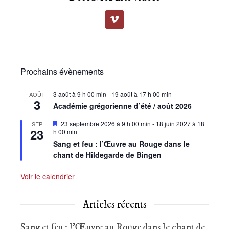
Prochains évènements
3 août à 9 h 00 min
-
19 août à 17 h 00 min
AOÛT
3
Académie grégorienne d’été / août 2026
Mis
23 septembre 2026 à 9 h 00 min
-
18 juin 2027 à 18
SEP
23
en
h 00 min
avant
Sang et feu : l’Œuvre au Rouge dans le
chant de Hildegarde de Bingen
Voir le calendrier
Articles récents
Sang et feu : l’Œuvre au Rouge dans le chant de