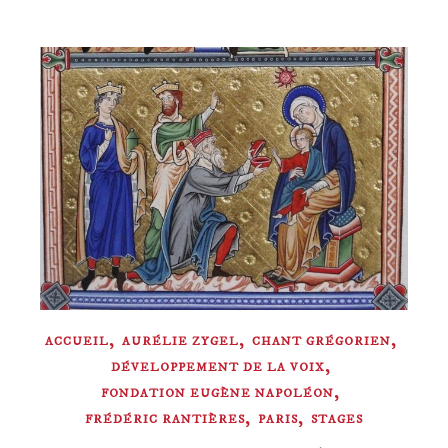
,
,
,
ACCUEIL
AURÉLIE ZYGEL
CHANT GRÉGORIEN
,
DÉVELOPPEMENT DE LA VOIX
,
FONDATION EUGÈNE NAPOLÉON
,
,
FRÉDÉRIC RANTIÈRES
PARIS
STAGES