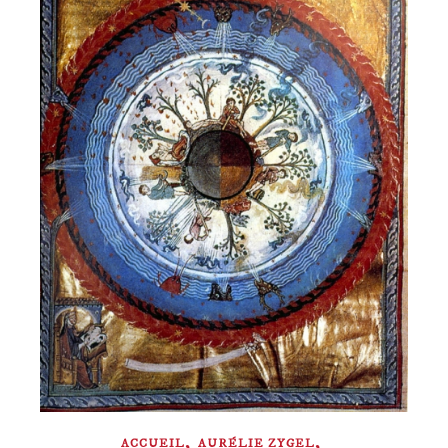
,
,
ACCUEIL
AURÉLIE ZYGEL