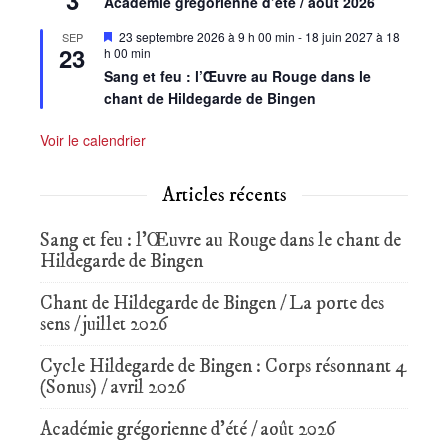
Académie grégorienne d’été / août 2026
Mis
23 septembre 2026 à 9 h 00 min
-
18 juin 2027 à 18
SEP
23
en
h 00 min
avant
Sang et feu : l’Œuvre au Rouge dans le
chant de Hildegarde de Bingen
Voir le calendrier
Articles récents
Sang et feu : l’Œuvre au Rouge dans le chant de
Hildegarde de Bingen
Chant de Hildegarde de Bingen / La porte des
sens / juillet 2026
Cycle Hildegarde de Bingen : Corps résonnant 4
(Sonus) / avril 2026
Académie grégorienne d’été / août 2026