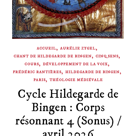
,
,
ACCUEIL
AURÉLIE ZYGEL
,
,
CHANT DE HILDEGARDE DE BINGEN
CINQ SENS
,
,
COURS
DÉVELOPPEMENT DE LA VOIX
,
,
FRÉDÉRIC RANTIÈRES
HILDEGARDE DE BINGEN
,
PARIS
THÉOLOGIE MÉDIÉVALE
Cycle Hildegarde de
Bingen : Corps
résonnant 4 (Sonus) /
avril 2026