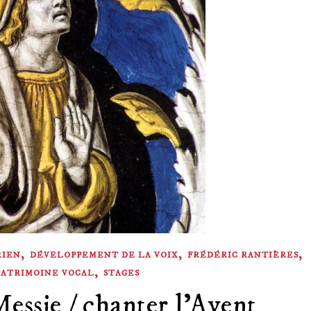
,
,
,
RIEN
DÉVELOPPEMENT DE LA VOIX
FRÉDÉRIC RANTIÈRES
,
PATRIMOINE VOCAL
STAGES
essie / chanter l’Avent