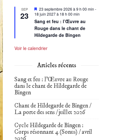
Mis
23 septembre 2026 à 9 h 00 min
-
SEP
23
en
18 juin 2027 à 18 h 00 min
avant
Sang et feu : l’Œuvre au
Rouge dans le chant de
Hildegarde de Bingen
Voir le calendrier
Articles récents
Sang et feu : l’Œuvre au Rouge
dans le chant de Hildegarde de
Bingen
Chant de Hildegarde de Bingen /
La porte des sens / juillet 2026
Cycle Hildegarde de Bingen :
Corps résonnant 4 (Sonus) / avril
2026