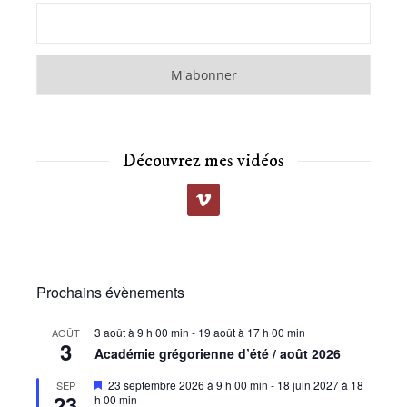
Découvrez mes vidéos
Prochains évènements
3 août à 9 h 00 min
-
19 août à 17 h 00 min
AOÛT
3
Académie grégorienne d’été / août 2026
Mis
23 septembre 2026 à 9 h 00 min
-
18 juin 2027 à 18
SEP
23
en
h 00 min