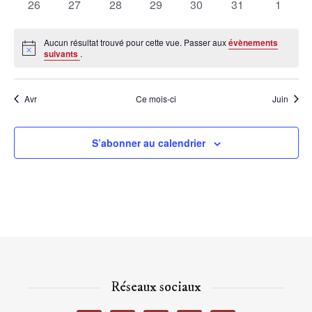
0
0
0
0
0
0
0
26
27
28
29
30
31
1
évènements
évènements
évènements
évènements
évènements
évènements
évènem
Aucun résultat trouvé pour cette vue. Passer aux
évènements
Notice
suivants
.
Avr
Ce mois-ci
Juin
S’abonner au calendrier
Réseaux sociaux