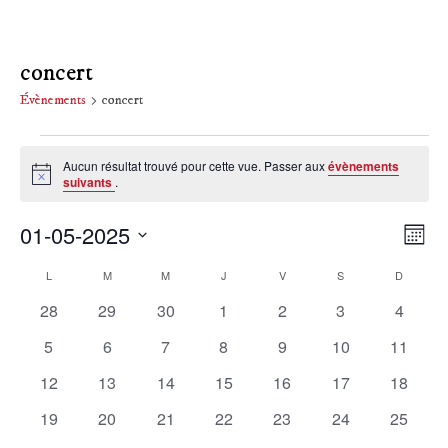
concert
Évènements
concert
Évènements
Aucun résultat trouvé pour cette vue. Passer aux
évènements
Notice
suivants
.
01-05-2025
Nav
Na
Mois
Sélectionnez
de
par
Calendrier
L
LUNDI
M
MARDI
M
MERCREDI
J
JEUDI
V
VENDREDI
S
SAMEDI
D
DIMANC
une
date.
0
0
0
0
0
0
0
vu
28
29
30
1
2
3
4
con
de
évènements
évènements
évènements
évènements
évènements
évènements
évènem
0
0
0
0
0
0
0
5
6
7
8
9
10
11
Év
Évènements
évènements
évènements
évènements
évènements
évènements
évènements
évènem
0
0
0
0
0
0
0
12
13
14
15
16
17
18
évènements
évènements
évènements
évènements
évènements
évènements
évènem
0
0
0
0
0
0
0
19
20
21
22
23
24
25
évènements
évènements
évènements
évènements
évènements
évènements
évènem