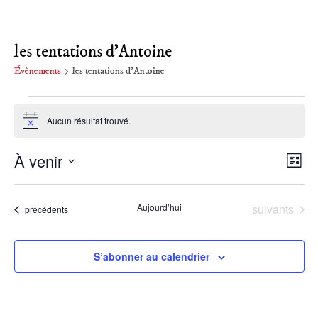
les tentations d'Antoine
Évènements
les tentations d'Antoine
Évènements
Aucun résultat trouvé.
Notice
À venir
Nav
Na
Liste
Sélectionnez
de
par
une
Évènements
Aujourd’hui
suivants
Évènements
précédents
date.
vu
con
Év
S’abonner au calendrier