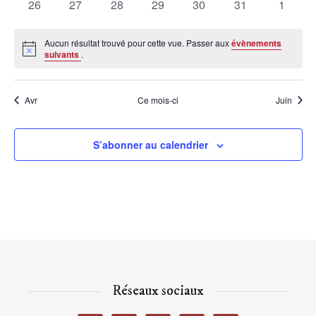
0
0
0
0
0
0
0
26
27
28
29
30
31
1
évènements
évènements
évènements
évènements
évènements
évènements
évènem
Aucun résultat trouvé pour cette vue. Passer aux
évènements
Notice
suivants
.
Avr
Ce mois-ci
Juin
S’abonner au calendrier
Réseaux sociaux