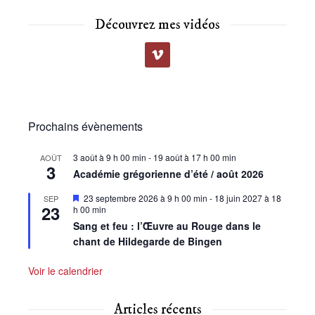
Découvrez mes vidéos
Prochains évènements
3 août à 9 h 00 min
-
19 août à 17 h 00 min
AOÛT
3
Académie grégorienne d’été / août 2026
Mis
23 septembre 2026 à 9 h 00 min
-
18 juin 2027 à 18
SEP
23
en
h 00 min
avant
Sang et feu : l’Œuvre au Rouge dans le
chant de Hildegarde de Bingen
Voir le calendrier
Articles récents