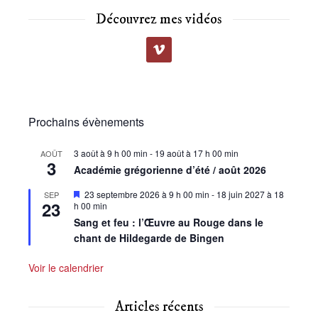
Découvrez mes vidéos
Prochains évènements
3 août à 9 h 00 min
-
19 août à 17 h 00 min
AOÛT
3
Académie grégorienne d’été / août 2026
Mis
23 septembre 2026 à 9 h 00 min
-
18 juin 2027 à 18
SEP
23
en
h 00 min
avant
Sang et feu : l’Œuvre au Rouge dans le
chant de Hildegarde de Bingen
Voir le calendrier
Articles récents