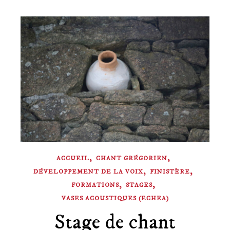
,
,
ACCUEIL
CHANT GRÉGORIEN
,
,
DÉVELOPPEMENT DE LA VOIX
FINISTÈRE
,
,
FORMATIONS
STAGES
VASES ACOUSTIQUES (ECHEA)
Stage de chant