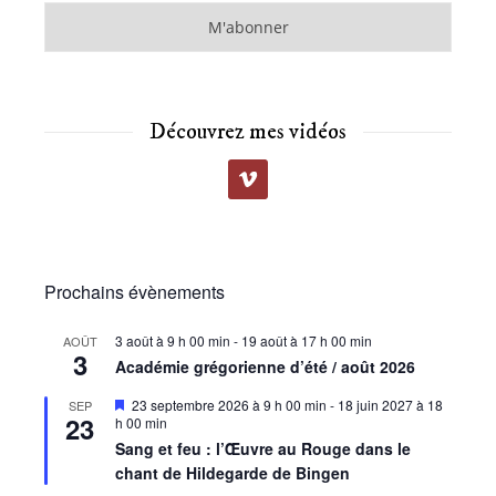
Découvrez mes vidéos
Prochains évènements
3 août à 9 h 00 min
-
19 août à 17 h 00 min
AOÛT
3
Académie grégorienne d’été / août 2026
Mis
23 septembre 2026 à 9 h 00 min
-
18 juin 2027 à 18
SEP
23
en
h 00 min
avant
Sang et feu : l’Œuvre au Rouge dans le
chant de Hildegarde de Bingen