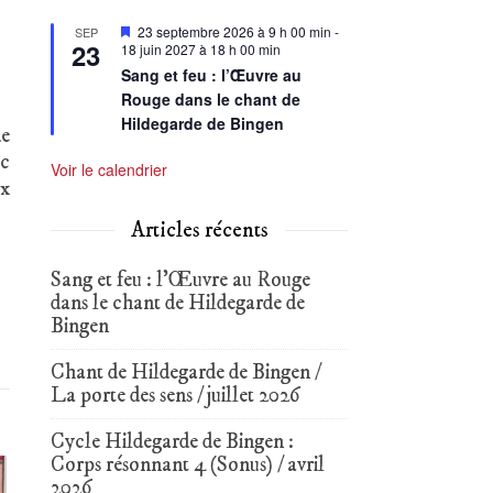
Mis
23 septembre 2026 à 9 h 00 min
-
SEP
23
en
18 juin 2027 à 18 h 00 min
avant
Sang et feu : l’Œuvre au
Rouge dans le chant de
Hildegarde de Bingen
de
ec
Voir le calendrier
ux
Articles récents
Sang et feu : l’Œuvre au Rouge
dans le chant de Hildegarde de
Bingen
Chant de Hildegarde de Bingen /
La porte des sens / juillet 2026
Cycle Hildegarde de Bingen :
Corps résonnant 4 (Sonus) / avril
2026