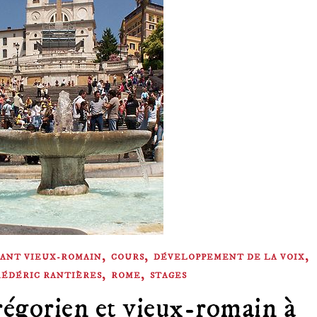
,
,
,
ANT VIEUX-ROMAIN
COURS
DÉVELOPPEMENT DE LA VOIX
,
,
RÉDÉRIC RANTIÈRES
ROME
STAGES
régorien et vieux-romain à