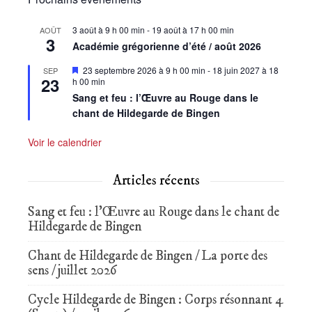
3 août à 9 h 00 min
-
19 août à 17 h 00 min
AOÛT
3
Académie grégorienne d’été / août 2026
Mis
23 septembre 2026 à 9 h 00 min
-
18 juin 2027 à 18
SEP
23
en
h 00 min
avant
Sang et feu : l’Œuvre au Rouge dans le
chant de Hildegarde de Bingen
Voir le calendrier
Articles récents
Sang et feu : l’Œuvre au Rouge dans le chant de
Hildegarde de Bingen
Chant de Hildegarde de Bingen / La porte des
sens / juillet 2026
Cycle Hildegarde de Bingen : Corps résonnant 4