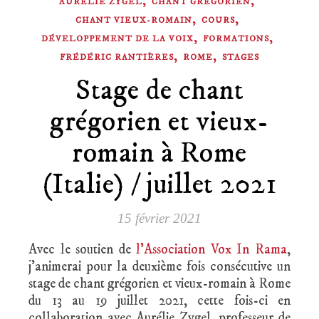
,
,
AURÉLIE ZYGEL
CHANT GRÉGORIEN
,
,
CHANT VIEUX-ROMAIN
COURS
,
,
DÉVELOPPEMENT DE LA VOIX
FORMATIONS
,
,
FRÉDÉRIC RANTIÈRES
ROME
STAGES
Stage de chant
grégorien et vieux-
romain à Rome
(Italie) / juillet 2021
15 février 2021
Avec le soutien de
l’Association Vox In Rama
,
j’animerai pour la deuxième fois consécutive un
stage de chant grégorien et vieux-romain à Rome
du 13 au 19 juillet 2021, cette fois-ci en
collaboration avec Aurélie Zygel, professeur de