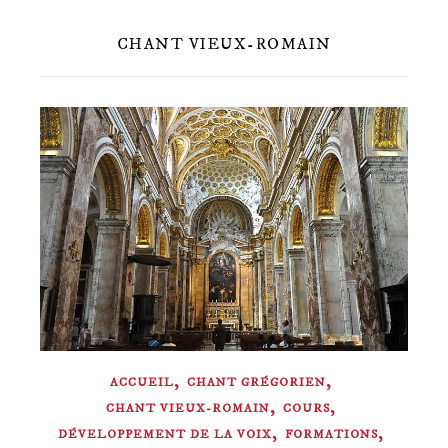
CHANT VIEUX-ROMAIN
,
,
ACCUEIL
CHANT GRÉGORIEN
,
,
CHANT VIEUX-ROMAIN
COURS
,
,
DÉVELOPPEMENT DE LA VOIX
FORMATIONS