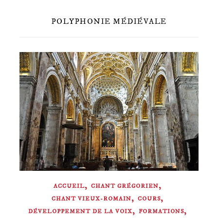
POLYPHONIE MÉDIÉVALE
,
,
ACCUEIL
CHANT GRÉGORIEN
,
,
CHANT VIEUX-ROMAIN
COURS
,
,
DÉVELOPPEMENT DE LA VOIX
FORMATIONS