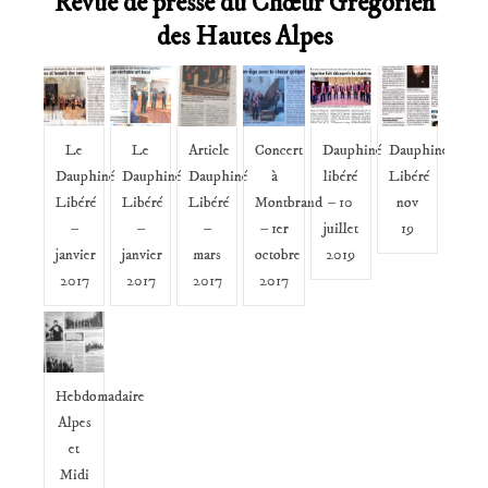
Revue de presse du Chœur Grégorien
des Hautes Alpes
Le
Le
Article
Concert
Dauphiné
Dauphiné
Dauphiné
Dauphiné
Dauphiné
à
libéré
Libéré
Libéré
Libéré
Libéré
Montbrand
– 10
nov
–
–
–
– 1er
juillet
19
janvier
janvier
mars
octobre
2019
2017
2017
2017
2017
Hebdomadaire
Alpes
et
Midi