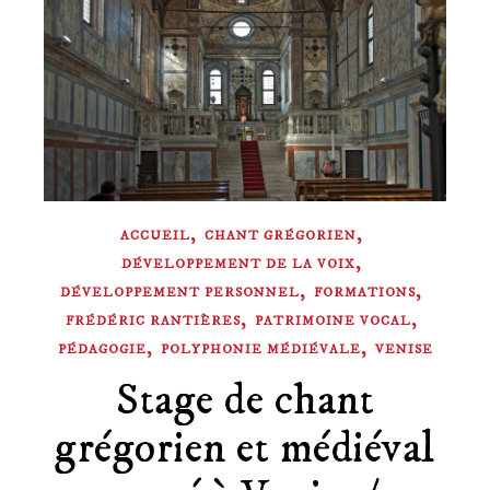
,
,
ACCUEIL
CHANT GRÉGORIEN
,
DÉVELOPPEMENT DE LA VOIX
,
,
DÉVELOPPEMENT PERSONNEL
FORMATIONS
,
,
FRÉDÉRIC RANTIÈRES
PATRIMOINE VOCAL
,
,
PÉDAGOGIE
POLYPHONIE MÉDIÉVALE
VENISE
Stage de chant
grégorien et médiéval