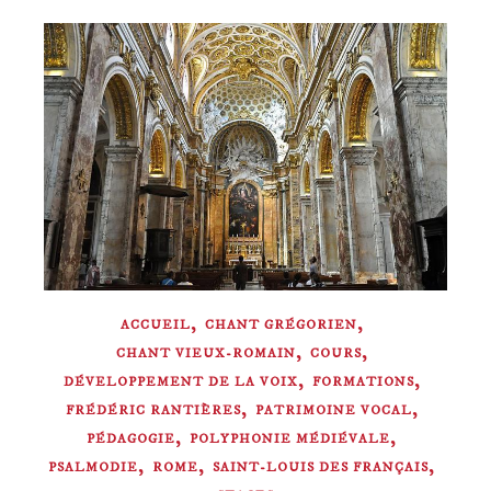
,
,
ACCUEIL
CHANT GRÉGORIEN
,
,
CHANT VIEUX-ROMAIN
COURS
,
,
DÉVELOPPEMENT DE LA VOIX
FORMATIONS
,
,
FRÉDÉRIC RANTIÈRES
PATRIMOINE VOCAL
,
,
PÉDAGOGIE
POLYPHONIE MÉDIÉVALE
,
,
,
PSALMODIE
ROME
SAINT-LOUIS DES FRANÇAIS