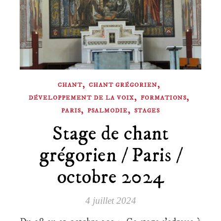
,
,
CHANT
CHANT GRÉGORIEN
,
,
DÉVELOPPEMENT DE LA VOIX
FORMATIONS
,
,
PARIS
PSALMODIE
STAGES
Stage de chant
grégorien / Paris /
octobre 2024
4 juillet 2024