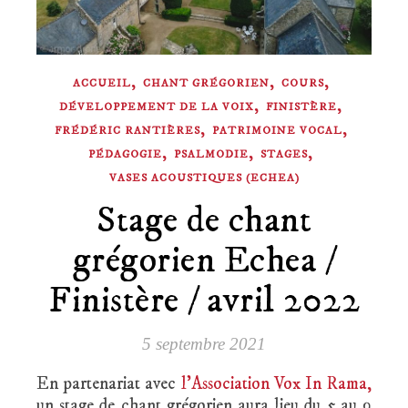
,
,
,
ACCUEIL
CHANT GRÉGORIEN
COURS
,
,
DÉVELOPPEMENT DE LA VOIX
FINISTÈRE
,
,
FRÉDÉRIC RANTIÈRES
PATRIMOINE VOCAL
,
,
,
PÉDAGOGIE
PSALMODIE
STAGES
VASES ACOUSTIQUES (ECHEA)
Stage de chant
grégorien Echea /
Finistère / avril 2022
5 septembre 2021
En partenariat avec
l’Association Vox In Rama,
un stage de chant grégorien aura lieu du 5 au 9