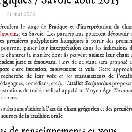
rgiques / Savoie août 2015
11 mai 2015
éroulera le stage de
Pratique et d’interprétation du cha
Capucins
, en Savoie. Les participants pourront
découvrir
e
des premières polyphonies liturgiques
à partir des premie
s pourront puiser leur
interprétation
dans les
indications 
ux chantres la manière dont ils peuvent
animer leur chant
e
 rendent juste et émouvant
. Lors de ce stage sera proposé 
pport
entre
intention
,
mouvement
et
voix
. Cette approc
n
recherche de leur voix
et les
transmetteurs de
l’orali
pédagogues, comédiens, etc.). L’
atelier
S
criptorium
propose
 illustrations du traité médical appelé au Moyen Âge
Tacuinu
ogramme.
 souhaitant
s’initier à l’art du chant grégorien
et
des premièr
x
sources de
la tradition orale
us de renseignements et vous