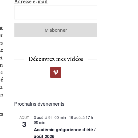
Adresse e-mail*
nt
t
rs
de
t
Découvrez mes vidéos
en
he
té
ra
m
Prochains évènements
es
3 août à 9 h 00 min
-
19 août à 17 h
AOÛT
3
00 min
Académie grégorienne d’été /
août 2026