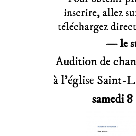
inscrire, allez su
téléchargez dire
— le s
Audition de chan
à l’église Saint
samedi 8