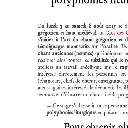
polyphonies litu
Du
lundi 3 au samedi 8 août 2015
se d
grégorien et haut médiéval
au
Clos des 
s’initier à l’art du chant grégorien et 
témoignages manuscrits sur l’oralité
. Il
chant anciennes (neumes)
qui indiquent a
restituer ainsi toutes les
subtilités qui le
ateliers un travail spécifique sur le
ra
intéresse directement les personnes e
(chanteurs, chefs de chœur, enseignants, 
aux stagiaires intéressés de découvrir les
sanitatis
et d’illustrer un chant tiré du pr
→ Ce stage s’adresse à toute personne
polyphonies liturgiques
en puisant au
Pour obtenir pl