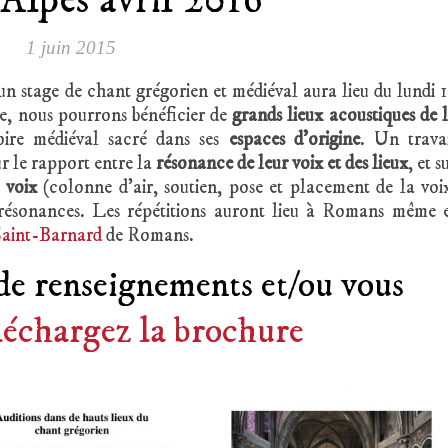
Alpes avril 2016
1 juin 2015
 un stage de chant grégorien et médiéval aura lieu du lundi 
ge, nous pourrons bénéficier de
grands lieux acoustiques de 
oire médiéval sacré dans ses
espaces d’origine
. Un trava
ur le rapport entre la
résonance de leur voix et des lieux
, et s
 voix
(colonne d’air, soutien, pose et placement de la voi
 résonances. Les répétitions auront lieu à Romans même 
Saint-Barnard
de Romans.
de renseignements et/ou vous
léchargez la brochure