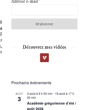
Adresse e-mail*
18
la
il
ur
x,
Découvrez mes vidéos
et
Prochains évènements
3 août à 9 h 00 min
-
19 août à 17 h
AOÛT
3
00 min
Académie grégorienne d’été /
août 2026