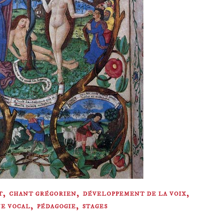
,
,
,
T
CHANT GRÉGORIEN
DÉVELOPPEMENT DE LA VOIX
,
,
E VOCAL
PÉDAGOGIE
STAGES