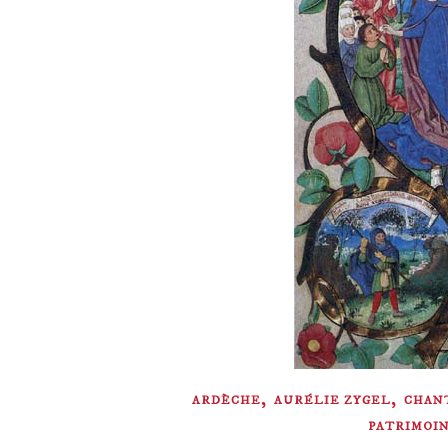
,
,
ARDÈCHE
AURÉLIE ZYGEL
CHAN
PATRIMOIN